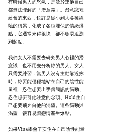
有時候男人的怒氣，是源於連他自己
都無法理解的「潛意識」。潛意識裡
蘊含的東西，也許是從小到大各種經
驗的積累，化成了各種埋伏的情緒爆
點，它通常來得很快，卻不容易追溯
到起點。
我們女人不需要去研究男人心裡的潛
意識，也不用去分析妳的男人。女人
只需要練習：當男人沒有主動靠近妳
時，妳要能穩穩地站在自己的陰性能
量裡，忍住想要出手傳簡訊的衝動、
忍住想要引他注意的念頭、Hold住自
己想要飛奔向他的渴望。這些衝動與
渴望，很容易讓戀情產生爆點。
如果Vina學會了安住在自己陰性能量