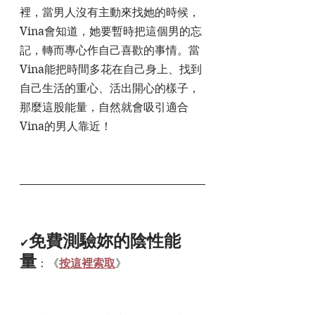
裡，當男人沒有主動來找她的時候，
Vina會知道，她要暫時把這個男的忘
記，轉而專心作自己喜歡的事情。當
Vina能把時間多花在自己身上、找到
自己生活的重心、活出開心的樣子，
那麼這股能量，自然就會吸引適合
Vina的男人靠近！
免費測驗妳的陰性能
✔
量
：《
按這裡索取
》