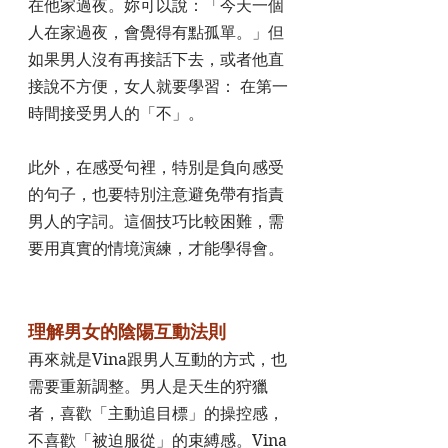
在他家過夜。妳可以說：「今天一個
人在家過夜，會覺得有點孤單。」但
如果男人沒有再接話下去，或者他直
接說不方便，女人就要學習： 在第一
時間接受男人的「不」。
此外，在感受句裡，特別是負向感受
的句子，也要特別注意避免帶有指責
男人的字詞。這個技巧比較困難，需
要用真實的情境演練，才能學得會。
理解男女的陰陽互動法則
再來就是Vina跟男人互動的方式，也
需要重新調整。男人是天生的狩獵
者，喜歡「主動追目標」的操控感，
不喜歡「被迫服從」的束縛感。Vina