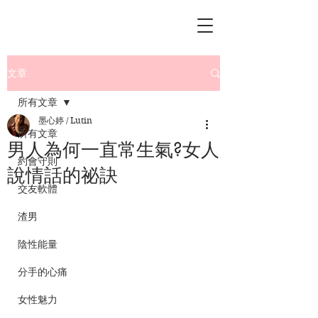
文章
所有文章
墨心婷 / Lutin
所有文章
男人為何一直常生氣?女人
約會守則
說情話的祕訣
交友軟體
渣男
陰性能量
分手的心痛
女性魅力