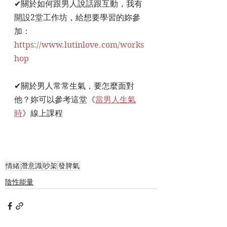
✔關於如何跟男人說話跟互動，我有
開設2堂工作坊，給想要學習的妳參
加：
https://www.lutinlove.com/works
hop
✔關於男人常常生氣，要怎麼面對
他？妳可以參考這堂《
當男人生氣
時
》線上課程
情緒
潛意識
吵架
發脾氣
陰性能量