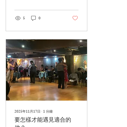
輕盈的感受， ． 在各種卡
卡之中， 找到拉回自己平衡
的能力 ． 把女人心法的功
力 練到下意識都能直接反應
5
0
就會發現 接下來出現的男士
們， 不太一樣~
2025年11月17日
∙
1
分鐘
要怎樣才能遇見適合的