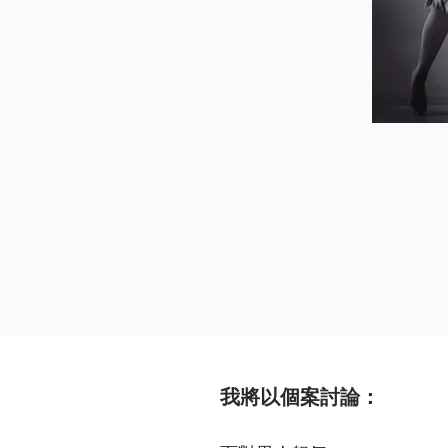
我將以個案
討論：