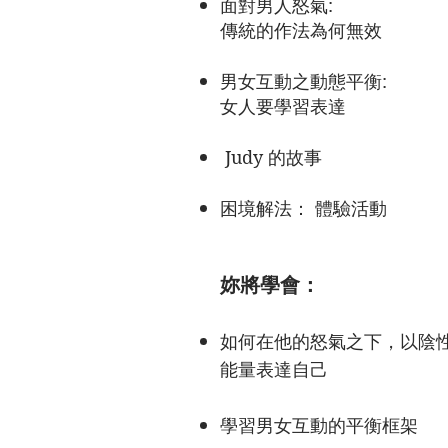
面對男人怒氣:
傳統的作法為何無效
男女互動之動態平衡:
女人要學習表達
Judy 的故事
困境解法： 體驗活動
妳將學會
：
​如何在他的怒氣之下，以陰
能量表達
自己
學習男女互動的平衡框架