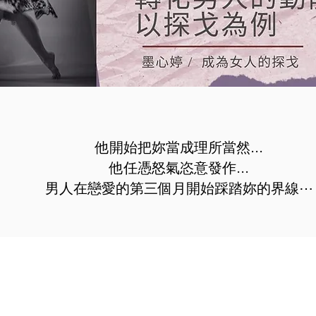
他開始把妳當成理所當然...
他任憑怒氣恣意發作...
男人在戀愛的第三個月開始踩踏妳的界線⋯