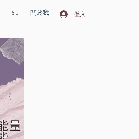
YT
關於我
登入