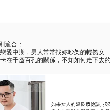
別適合：
. 戀愛中期，男人常常找妳吵架的輕熟女
. 卡在千瘡百孔的關係，不知如何走下去
如果女人的溫良恭儉讓, 換