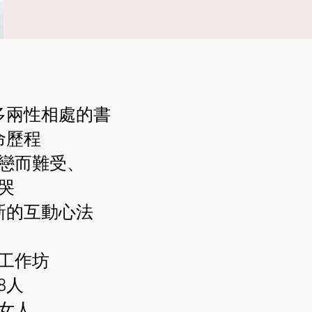
多兩性相處的書
命歷程
戀而難受、
哭
新的
互動心法
工作坊
8人
女人