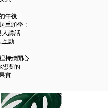
的午後
起重頭學：
男人講話
人互動
裡持續開心
妳想要的
果實