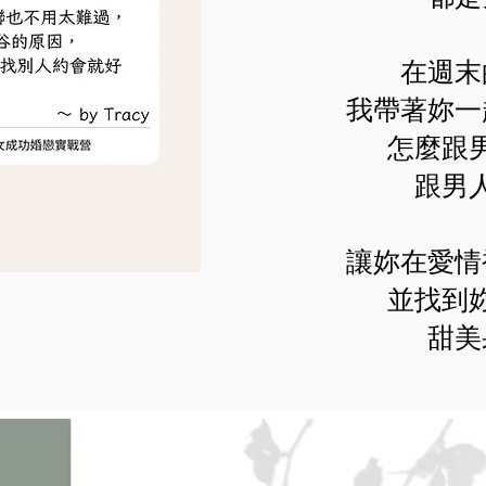
在週末
我帶著妳一
怎麼跟
跟男
讓妳在愛情
​並找到
甜美