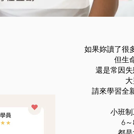
如果妳讀了很
但生
還是常因失
大
請來學習全
小班制
6～
都是