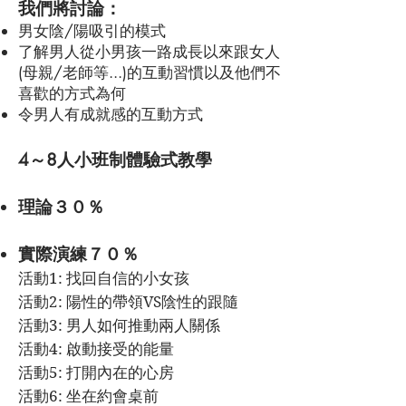
我們將討論：
男女陰/陽吸引的模式
了解男人從小男孩一路成長以來跟女人
(母親/老師等...)的互動
習慣以及他們
不
喜歡的方式為何
令男人有成就感的互動方式
4～8人小班
制體
驗式教學
理論３
０
％
實際演練７０％
活動1: 找回自信的小女孩
​活動
2: 陽性
的帶領VS陰性的跟隨
​活動3: 男人如何推動兩人關係
活動4: 啟動接受的能量
活動5: 打開內在的心房
活動6: 坐在約會桌前