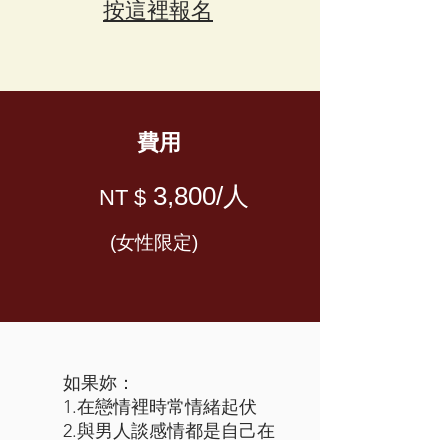
按這裡報名
費用
3,8
00/人
NT $
(女性限定)
如果妳：
1.在戀情裡時常情緒起伏
2.與男人談感情都是自己在