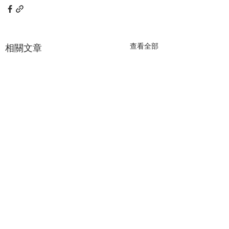
查看全部
相關文章
留言