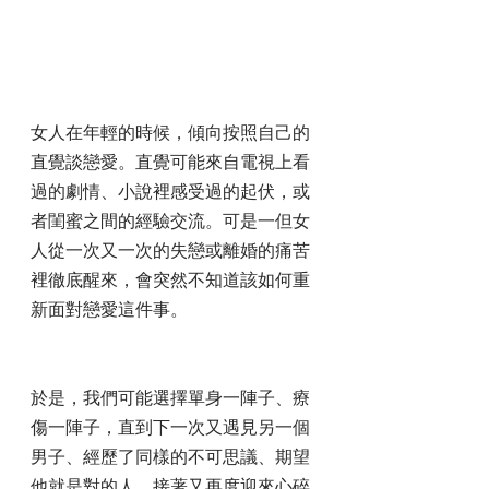
女人在年輕的時候，傾向按照自己的
直覺談戀愛。直覺可能來自電視上看
過的劇情、小說裡感受過的起伏，或
者閨蜜之間的經驗交流。可是一但女
人從一次又一次的失戀或離婚的痛苦
裡徹底醒來，會突然不知道該如何重
新面對戀愛這件事。
於是，我們可能選擇單身一陣子、療
傷一陣子，直到下一次又遇見另一個
男子、經歷了同樣的不可思議、期望
他就是對的人、接著又再度迎來心碎