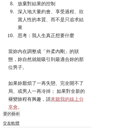
放棄對結果的控制
深入地大量約會、享受過程、欣
賞人性的本質、而不是只追求結
果
思考：我人生真正想要什麼
當妳內在調整成「外柔內剛」的狀
態，妳自然就能吸引到最適合妳的那
位男子。
如果妳厭煩了一再失戀、完全開不了
局、或男人一再冷掉； 如果對全新的
褪變旅程有興趣，請
來聽我的線上分
享會
。
愛的藝術
交友軟體