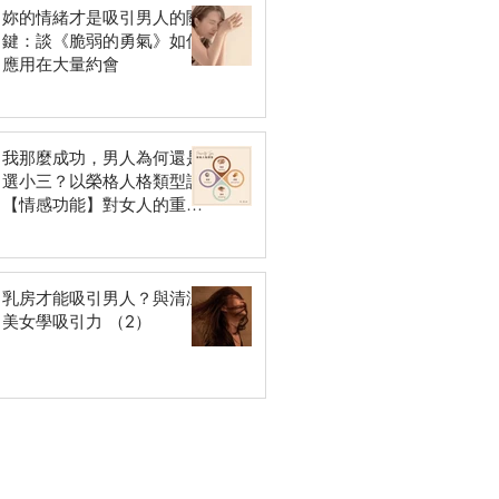
妳的情緒才是吸引男人的關
鍵：談《脆弱的勇氣》如何
應用在大量約會
我那麼成功，男人為何還是
選小三？以榮格人格類型談
【情感功能】對女人的重要
性
乳房才能吸引男人？與清涼
美女學吸引力 （2）