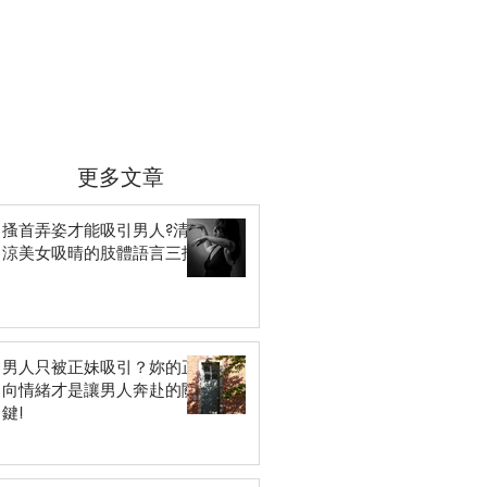
更多文章
搔首弄姿才能吸引男人?清
涼美女吸晴的肢體語言三招
男人只被正妹吸引？妳的正
向情緒才是讓男人奔赴的關
鍵!