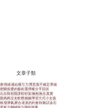
文章子類
會
情緒
連結
吸引力
潛意識
不確定
界線
密關係
愛的藝術
選擇權
分手回頭
出自我
初階課程
吵架
擁抱
無念
真實
親媽媽
交友軟體
婚姻
學習方式
小女孩
格
發脾氣
磨合
老派的約會
聆聽
試金石
度努力
關鍵能力
陽性能量