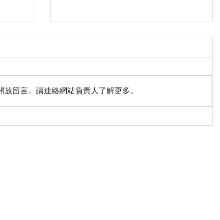
開放留言。請連絡網站負責人了解更多。
大量
交友軟體很髒？ 練出妳的女人魅
力！