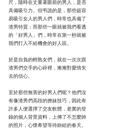
尺，隨時在丈量著眼前的男人，是否
具備吸引力。但弔詭的是，那些超容
易吸引女人的男人們，時常也具備了
渣男特質；而那些一眼就被我們看透
的「好男人」們，時常在第一秒就被
我們打入不給機會的好人區。
於是自負的輕熟女們，就在一次次跟
渣男們交手的心碎裡，漸漸對愛情失
去的信心。
至於那些無害的好男人們呢？他們沒
有像渣男們高段的撩妹技巧，因此有
許多人便選擇了交友軟體，老實的登
錄的個人背景資料，上傳了不怎麼帥
的照片，心懷希望等待妳給的春天。