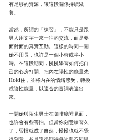
有足够的資源，讓這段關係持續滋
養。
當然，所謂的「練習」，不能只是跟
男人用文字一來一往的交流，而是要
面對面的真實互動。這樣的時間一開
始不用長，也許是一個小時或半小
時。在這段期間，慢慢學習如何把自
己的心房打開、把內在陽性的能量先
Hold住，並將內在的情緒感受，轉換
成陰性能量，以適合的言詞表達出
來。
一開始與陌生男士在咖啡廳裡見面，
也許會有些害怕。但當妳刻意練習久
了，習慣就成了自然，慢慢也就不覺
得刻意，並且還很期待每次跟不同男