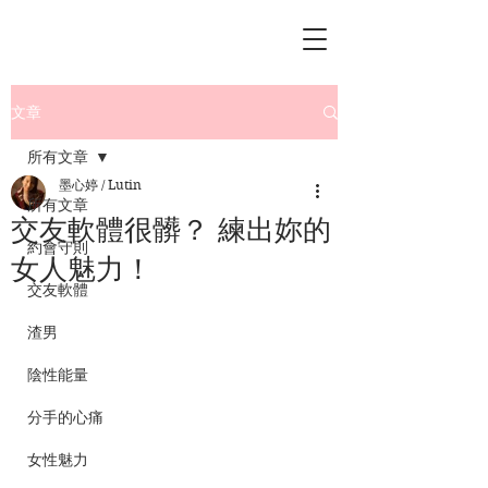
文章
所有文章
墨心婷 / Lutin
所有文章
交友軟體很髒？ 練出妳的
約會守則
女人魅力！
交友軟體
渣男
陰性能量
分手的心痛
女性魅力