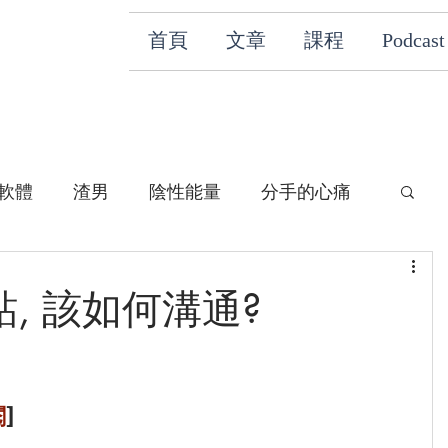
首頁
文章
課程
Podcast
軟體
渣男
陰性能量
分手的心痛
, 該如何溝通?
閱
]