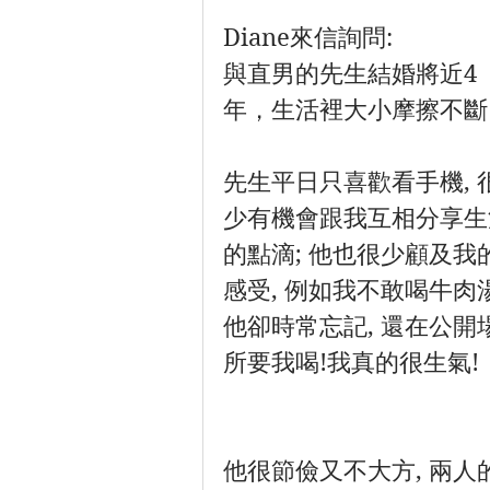
Diane來信詢問:
與直男的先生結婚將近4
年，生活裡大小摩擦不斷
先生平日只喜歡看手機, 
少有機會跟我互相分享生
的點滴; 他也很少顧及我
感受, 例如我不敢喝牛肉湯
他卻時常忘記, 還在公開
所要我喝!我真的很生氣!
他很節儉又不大方, 兩人