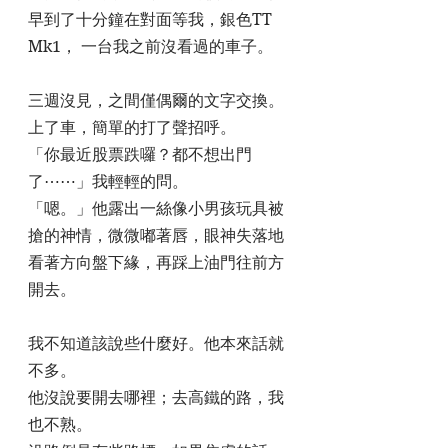
早到了十分鐘在對面等我，銀色TT 
Mk1， 一台我之前沒看過的車子。
三週沒見，之間僅偶爾的文字交換。
上了車，簡單的打了聲招呼。
「你最近股票跌囉？都不想出門
了⋯⋯」我輕輕的問。
「嗯。」他露出一絲像小男孩玩具被
搶的神情，微微嘟著唇，眼神失落地
看著方向盤下緣，再踩上油門往前方
開去。
我不知道該說些什麼好。他本來話就
不多。
他沒說要開去哪裡；去高鐵的路，我
也不熟。