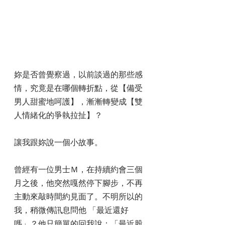
妳是否曾覺察過，以前談過的那些感
情，究竟是在哪個轉折點，從【備受
男人甜蜜地呵護】，漸漸轉變成【雙
人情緒化的爭執拉扯】？
讓我跟妳說一個小故事。
曾經有一位男士Ｍ，在持續約會三個
月之後，他突然嘎然停下腳步，不再
主動來敲時間約見面了。不明所以的
我，稍微傳訊息問他 「最近還好
嗎」？他只簡單的回我說：「最近股