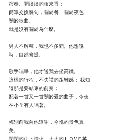
演奏、聞淡淡的夜來香；
簡單交換幾句，關於餐、關於夜色、
關於歌曲。
就是沒有關於為什麼。
男人不解釋，我也不多問。他想說
時，自然會提。
歌手唱畢，他才送我去坐高鐵。 
這樣的行程，不失禮的距離感； 我知
道那是要結束的前奏； 
配著一首又一首關於愛的曲子，今夜
在小丘有人唱著。
臨別前我向他道謝，今晚的景色真
美。  
閃閃的山下燈火，大大的ＬＯVＥ英