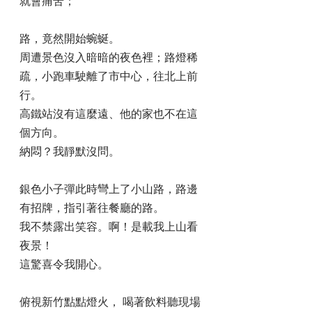
就會痛苦；
路，竟然開始蜿蜒。
周遭景色沒入暗暗的夜色裡；路燈稀
疏，小跑車駛離了市中心，往北上前
行。
高鐵站沒有這麼遠、他的家也不在這
個方向。
納悶？我靜默沒問。
銀色小子彈此時彎上了小山路，路邊
有招牌，指引著往餐廳的路。
我不禁露出笑容。啊！是載我上山看
夜景！
這驚喜令我開心。
俯視新竹點點燈火， 喝著飲料聽現場