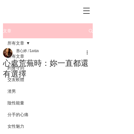
文章
所有文章
墨心婷 / Lutin
所有文章
心處荒蕪時：妳一直都還
約會守則
有選擇
交友軟體
渣男
陰性能量
分手的心痛
女性魅力