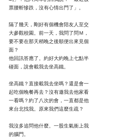
票腰斬慘跌，沒有心情出門了」。
隔了幾天，剛好有個機會陪友人至交
大參觀校園。前一天，我問了問Ｍ，
要不要在那天稍晚之後順便出來見個
面？
他回訊答應了。約好大約晚上七點半
碰面，說會載我去坐高鐵。
坐高鐵？直接載我去坐嗎？還是會一
起吃個晚餐再去？沒有邀我去他家看
一看嗎？約了八次的會，一直都是他
來台北找我。原來我們這麼生疏？
我沒多追問他什麼。一股生氣衝上我
的腦門。