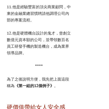
11.他是經驗豐富的頂尖商業顧問，中
東的金融業總習慣聘請他調理公司內
部的專案流程。
12.他是硬體機台設計的鬼才，曾創立
數億元資本額的公司，並帶領數百名
員工研發手機的製造機台，成為業界
領導品牌。
****
為了之後說明方便，我先把上面這段
稱為
《第一組的12個例子》
。
硬價值帶給女人安全感