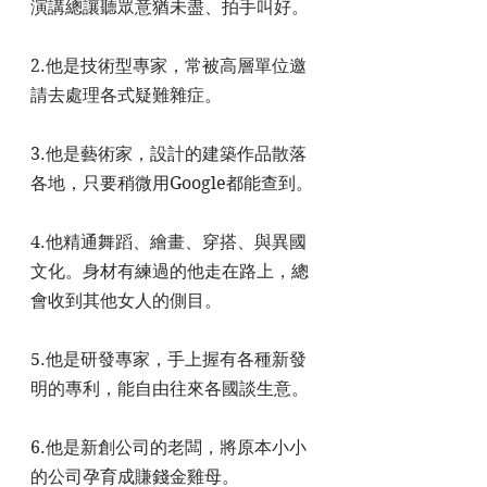
演講總讓聽眾意猶未盡、拍手叫好。
2.他是技術型專家，常被高層單位邀
請去處理各式疑難雜症。
3.他是藝術家，設計的建築作品散落
各地，只要稍微用Google都能查到。
4.他精通舞蹈、繪畫、穿搭、與異國
文化。身材有練過的他走在路上，總
會收到其他女人的側目。
5.他是研發專家，手上握有各種新發
明的專利，能自由往來各國談生意。
6.他是新創公司的老闆，將原本小小
的公司孕育成賺錢金雞母。