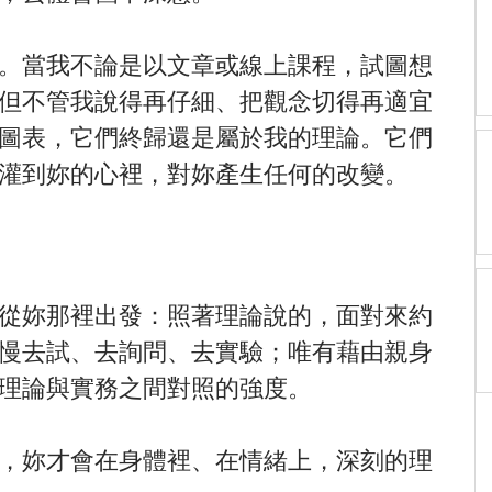
。當我不論是以文章或線上課程，試圖想
但不管我說得再仔細、把觀念切得再適宜
圖表，它們終歸還是屬於我的理論。它們
灌到妳的心裡，對妳產生任何的改變。
從妳那裡出發：照著理論說的，面對來約
慢去試、去詢問、去實驗；唯有藉由親身
理論與實務之間對照的強度。
，妳才會在身體裡、在情緒上，深刻的理