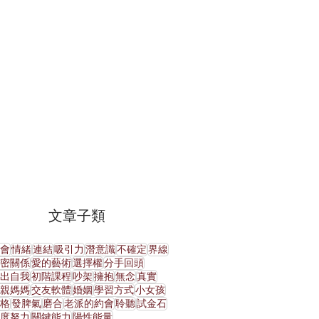
文章子類
會
情緒
連結
吸引力
潛意識
不確定
界線
密關係
愛的藝術
選擇權
分手回頭
出自我
初階課程
吵架
擁抱
無念
真實
親媽媽
交友軟體
婚姻
學習方式
小女孩
格
發脾氣
磨合
老派的約會
聆聽
試金石
度努力
關鍵能力
陽性能量