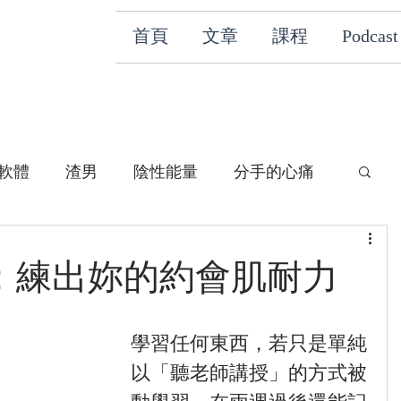
首頁
文章
課程
Podcast
軟體
渣男
陰性能量
分手的心痛
：練出妳的約會肌耐力
學習任何東西，若只是單純
以「聽老師講授」的方式被