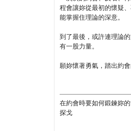
程會讓妳從最初的懷疑、
能掌握住理論的深意。
到了最後，或許連理論的
有一股力量。
願妳懷著勇氣，踏出約會
在約會時要如何鍛鍊妳的
探戈