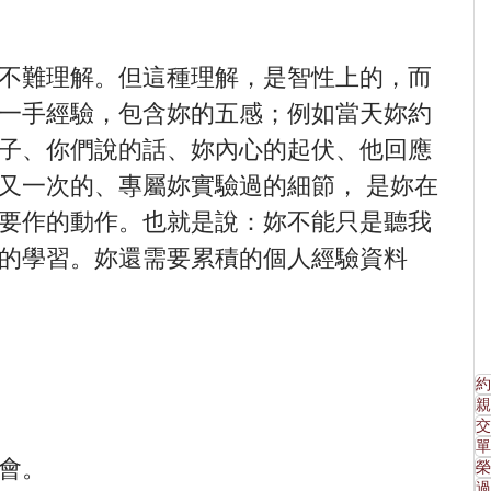
不難理解。但這種理解，是智性上的，而
一手經驗，包含妳的五感；例如當天妳約
子、你們說的話、妳內心的起伏、他回應
又一次的、專屬妳實驗過的細節， 是妳在
要作的動作。也就是說：妳不能只是聽我
的學習。妳還需要累積的個人經驗資料
約
親
交
單
會。
榮
過