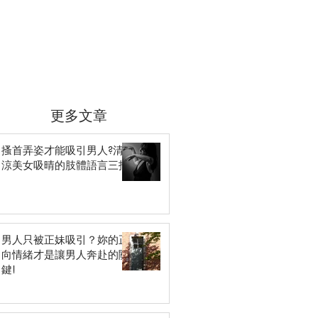
更多文章
搔首弄姿才能吸引男人?清
涼美女吸晴的肢體語言三招
男人只被正妹吸引？妳的正
向情緒才是讓男人奔赴的關
鍵!