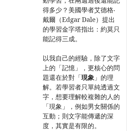
動學習，在兩週過後還能記
得多少？美國學者艾德格‧
戴爾（Edgar Dale）提出
的學習金字塔指出：約莫只
能記得三成。
以我自己的經驗，除了文字
上的「記憶」，更核心的問
題還在於對「
現象
」的理
解。若學習者只單純透過文
字，想要理解較複雜的人的
「現象」，例如男女關係的
互動；則文字能傳遞的深
度，其實是有限的。