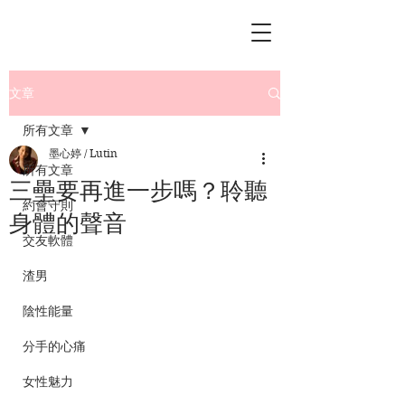
文章
所有文章
墨心婷 / Lutin
所有文章
三壘要再進一步嗎？聆聽
約會守則
身體的聲音
交友軟體
渣男
陰性能量
分手的心痛
女性魅力