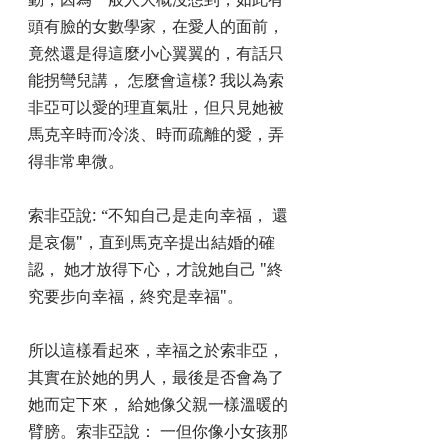
頭有臉的女數學家，在愛人的面前，
竟然還是得這麼小心翼翼的，有話只
能拐彎兒講， 怎麼會這樣? 我以為索
非亞可以愛的理直氣壯，但只見她被
馬克辛時而冷淡、時而疏離的愛，弄
得非常卑微。
索非亞說: “不知自己是走向幸福， 還
是哀傷"，直到馬克辛提出結婚的確
認， 她才放得下心，才說她自己 "終
究要步向幸福，終究是幸福"。
所以這樣看起來，幸福之於索非亞， 
其實在於她的男人，最後是否會為了
她而定下來， 給她像父親一樣溫暖的
臂膀。索非亞說： 一但你像小女孩那