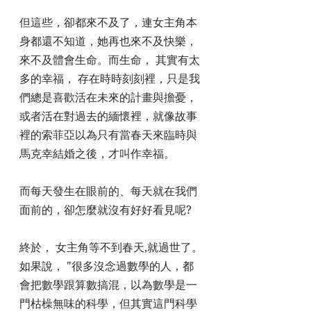
但這些，卻都來不及了，連女主角本
身都還不知道，她再也來不及快樂，
來不及體會生命。而生命， 其實有太
多的幸福， 存在時時刻刻裡，只是我
們總是喜歡活在未來的計畫與擔憂， 
或者活在對過去的緬懷裡，就像故事
裡的索菲亞以為只有當春天來臨時與
馬克幸結婚之後，才叫作幸福。
而每天發生在眼前的、每天就在我們
面前的，卻怎麼就沒有好好看見呢?
終於， 女主角等不到春天,就過世了。
如果說， "很多沒念過數學的人，都
會把數學跟算數搞混，以為數學是一
門枯橾無味的科學，但其實這門科學