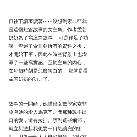
再往下讀著讀著⋯⋯沒想到索非亞就
是這個短篇故事的女主角。作者孟若
奶奶為了寫這篇故事， 可是作足了功
課，查遍了索非亞所有的資料之後，
才開始下筆，因此在時空背景上也增
添了一些寫實感。至於主角的內心，
在每個時刻是怎麼獨白的， 那就是看
孟若奶奶的功力了。
故事的一開頭，她描繪女數學家索非
亞與她的愛人馬克辛之間那種說不出
口的愛，還有拉扯。讀到這些細節，
就立刻激起我想要一口氣讀完的衝
動，因為一般人大概沒想到，如此有