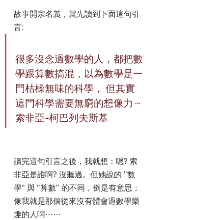
故事開宗名義，就先讀到下面這句引
言:
很多沒念過數學的人，都把數
學跟算數搞混，以為數學是一
門枯橾無味的科學， 但其實
這門科學需要無窮的想像力 ~
索非亞-柯巴列夫斯基
讀完這句引言之後，我就想：嗯? 索
非亞是誰啊? 沒聽過。但她說的 "數
學" 與 "算數" 的不同，倒是有意思；
像我就是那個從來沒有體會過數學樂
趣的人啊⋯⋯