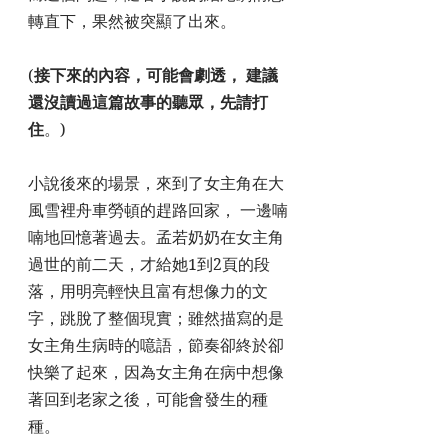
轉直下，果然被突顯了出來。
(
接下來的內容，可能會劇透， 建議
還沒讀過這篇故事的聽眾，先請打
住
。)
小說後來的場景，來到了女主角在大
風雪裡舟車勞頓的趕路回家， 一邊喃
喃地回憶著過去。孟若奶奶在女主角
過世的前二天，才給她1到2頁的段
落，用明亮輕快且富有想像力的文
字，跳脫了整個現實；雖然描寫的是
女主角生病時的噫語，節奏卻終於卻
快樂了起來，因為女主角在病中想像
著回到老家之後，可能會發生的種
種。