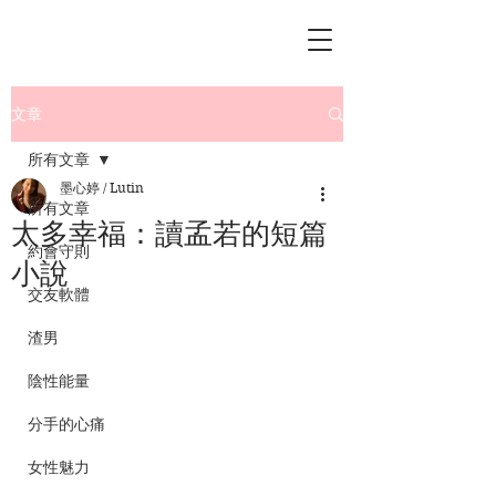
文章
所有文章
墨心婷 / Lutin
所有文章
太多幸福：讀孟若的短篇
約會守則
小說
交友軟體
渣男
陰性能量
分手的心痛
女性魅力