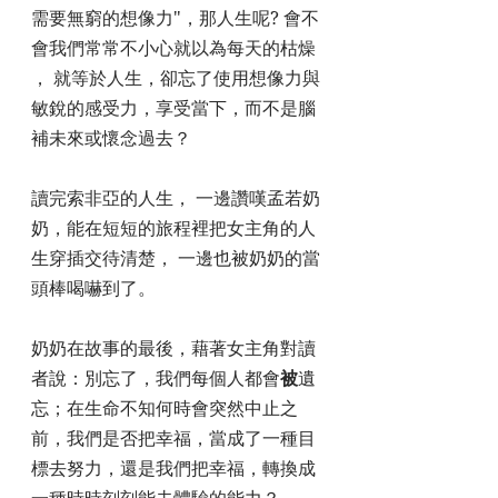
需要無窮的想像力"，那人生呢? 會不
會我們常常不小心就以為每天的枯燥 
， 就等於人生，卻忘了使用想像力與
敏銳的感受力，享受當下，而不是腦
補未來或懷念過去？
讀完索非亞的人生， 一邊讚嘆孟若奶
奶，能在短短的旅程裡把女主角的人
生穿插交待清楚， 一邊也被奶奶的當
頭棒喝嚇到了。
奶奶在故事的最後，藉著女主角對讀
者說：別忘了，我們每個人都會
被
遺
忘；在生命不知何時會突然中止之
前，我們是否把幸福，當成了一種目
標去努力，還是我們把幸福，轉換成