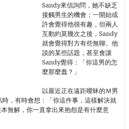
Sandy來信詢問，她不缺乏
接觸男生的機會；一開始或
許會覺得他很有趣，但兩人
互動約莫幾次之後，Sandy 
就會覺得對方有些無聊。他
談的某些話題，甚至會讓
Sandy覺得：「你這男的怎
麼那麼蠢？」
以最近正在遠距曖昧的Ｍ男
視訊時，有時會想：「你這件事，這樣解決就
根本無解，你一直拿出來抱怨是有什麼意