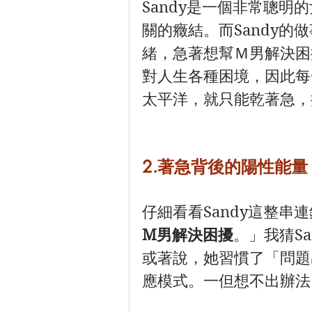
Sandy是一個非常聰
關的癥結。而Sandy
緒，急著想幫Ｍ男解決困
對人生各種困境，因此每
太平洋，就只能乾著急，
2.著急背後的陽性能量
仔細看看Sandy這整
M男解決困擾
。」我猜S
或著說，她習慣了「問題
應模式。一但想不出辦法，