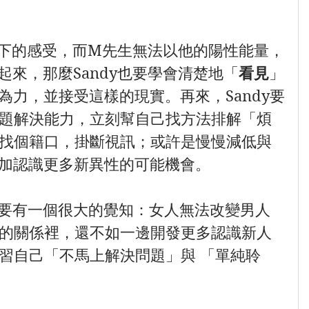
己當下的感受，而M先生無法以他的陽性能量，
樂起來，那麼Sandy也要學會清楚地「
看見
」
為力，並接受這樣的現實。再來，Sandy要
題解決能力，立刻幫自己找方法排解「煩
找個籍口，掛斷視訊；或許是慢慢減低與
加認識更多新異性的可能機會。
，要有一個很大的覺知：女人無法改變男人 
的關係裡，還不如一邊開發更多認識新人
習自己「不馬上解決問題」與 「單純聆