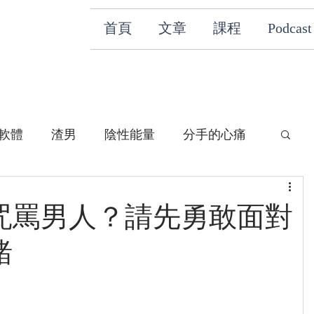
首頁
文章
課程
Podcast
軟體
渣男
陰性能量
分手的心痛
咒罵男人？請先勇敢面對
緒