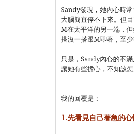
Sandy發現，她內心
大腦簡直停不下來。但目
M在太平洋的另一端，但
搭沒一搭跟M聊著，至少
只是，Sandy內心的
讓她有些擔心，不知該怎
我的回覆是：
1.先看見自己著急的心