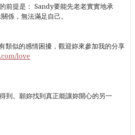
前提是： Sandy要能先老老實實地承
昧關係，無法滿足自己。
樣，有類似的感情困擾，觀迎妳來參加我的分享
e.com/love
得到。願妳找到真正能讓妳開心的另一