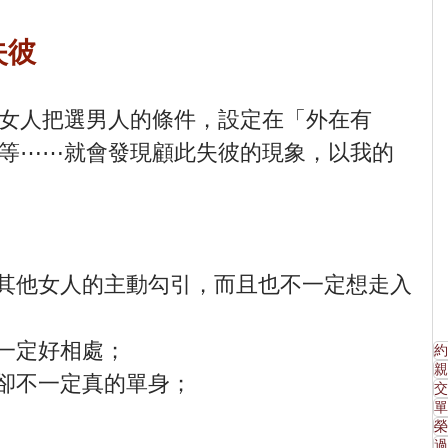
失彼
女人把選男人的條件，設定在「外在有
等⋯⋯就會發現顧此失彼的現象，以我的
來其他女人的主動勾引，而且也不一定想走入
不一定好相處；
約
親
，卻不一定真的單身；
交
單
榮
過