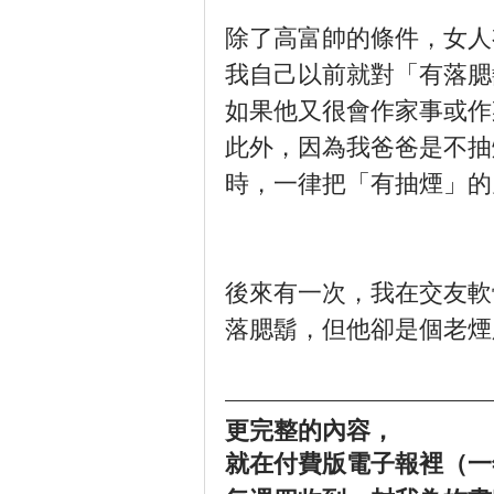
除了高富帥的條件，女人
我自己以前就對「有落腮
如果他又很會作家事或作
此外，因為我爸爸是不抽
時，一律把「有抽煙」的
後來有一次，我在交友軟
落腮鬍，但他卻是個老煙腔！雖然
更完整的內容，
就在付費版電子報裡（一