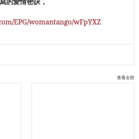
寫的愛情密訣，
y.com/EPG/womantango/wFpYXZ
查看全部