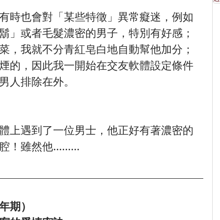
有時也會對「某些特徵」異常癡迷，例如
鬍」或者毛髮濃密的男子，特別有好感； 
菜，我就不分青紅皂白地自動幫他加分； 
煙的，因此我一開始在交友軟體設定條件
男人排除在外。
體上遇到了一位男士，他正好有著濃密的
他.........
年期）