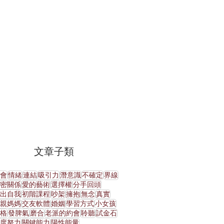
文章子類
會
情緒
連結
吸引力
潛意識
不確定
界線
密關係
愛的藝術
選擇權
分手回頭
出自我
初階課程
吵架
擁抱
無念
真實
親媽媽
交友軟體
婚姻
學習方式
小女孩
格
發脾氣
磨合
老派的約會
聆聽
試金石
度努力
關鍵能力
陽性能量