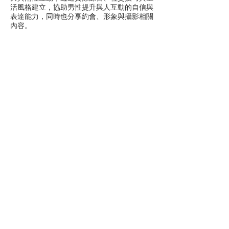
活風格建立，協助男性提升與人互動的自信與
表達能力，同時也分享約會、形象與攝影相關
內容。
聯絡
官方網站
：
Bill Social Life
Podcast
：
社交駭客 Podcast