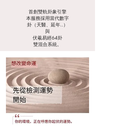
首創雙軌卦象引擎
本服務採用當代數字
卦（天醫、延年..）
與
伏羲易經64卦
雙混合系統。