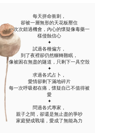
每天拼命衝刺，
卻被一層無形的天花板壓住
一次次錯過機會，內心的懷疑像毒藥一
樣侵蝕信心
✦​
試過各種偏方，
到了夜裡卻仍然輾轉難眠，
像被困在無盡的隧道，只剩下一具空殼
✦​
求過各式占卜，
愛情卻剩下滿地碎片​
每一次呼吸都在痛，懷疑自己不值得被
愛
✦​
問過各式專家，
親子之間，卻還是無止盡的爭吵
家庭變成戰場，愛成了無能為力