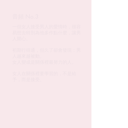
音頻 No.3
一但女人接受男人的愛情時，很容
易想去特別為他多作點什麼，讓男
人開心。
初期行得通，但久了卻會發現：男
人越來越被動。
女人變成是關係裡最努力的人。
女人在關係裡要學習的，不是給
予，而是接受。