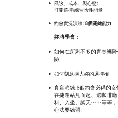
風險、成本、與心態:
打開選擇/練習陰性能量
約會實況演練:
8個關鍵能力
妳將學會
：
​如何在所剩不多的青春裡
險
如何刻意擴大妳的選擇權
​真實演練:8個約會必備的女
在捷運站見面起、選咖啡廳
料、入坐、談天⋯⋯等等，
心法要練習。