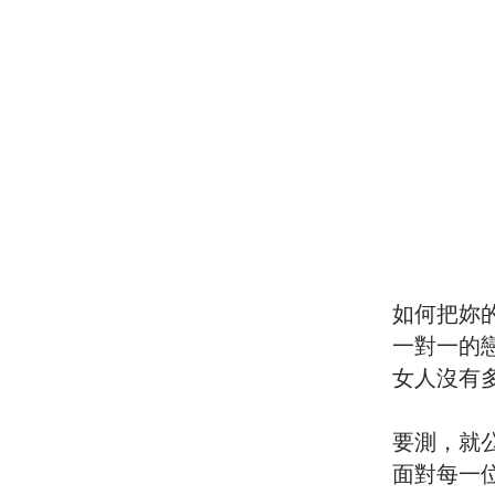
如何把妳
一對一的
女人沒有
要測，就
面對每一