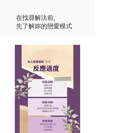
​在找尋解法前,
先了解妳的戀愛模式