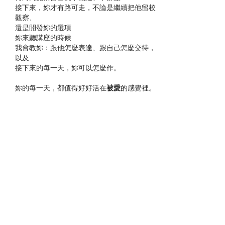
接下來，妳才有路可走，不論是繼續把他留校
觀察、
還是開發妳的選項
妳來聽講座的時候
我會教妳
：跟他怎麼表達、跟自己怎麼交待，
以及
接下來的每一天，妳可以怎麼作。
​妳的每一天，都值得好好活在
被愛
的感覺裡。