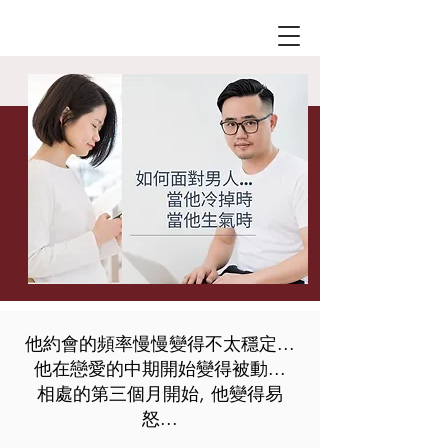
他約會的頻率慢慢變得不太穩定...
他在戀愛的中期開始變得被動...
​相處的第三個月開始, 他變得易
怒...