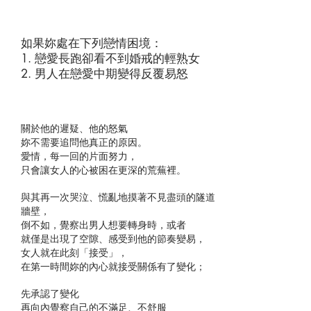
如果妳處在下列戀情困境：
1. 戀愛長跑卻看不到婚戒的輕熟女
2. 男人在戀愛中期變得反覆易怒
關於他的遲疑、他的怒氣
妳不需要追問他真正的原因。
愛情，每一回的片面努力，
只會讓女人的心被困在更深的荒蕪裡。
與其再一次哭泣、慌亂地摸著不見盡頭的隧道
牆壁，
倒不如，覺察出男人想要轉身時，或者
就僅是出現了空隙、感受到他的節奏變易，
女人就在此刻「接受」，
在第一時間妳的內心就接受關係有了變化；
先承認了變化
再向內覺察自己的不滿足、不舒服