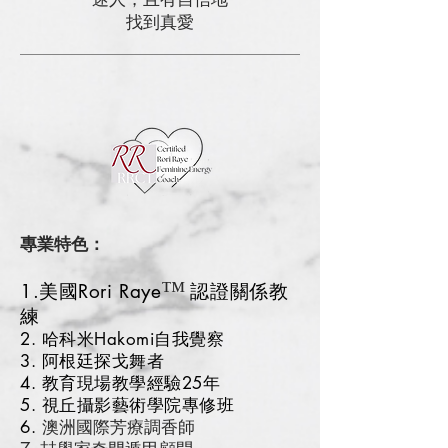
找到真愛
專業特色：
™
1.美國Rori Raye
認證關係教
練
2. 哈科米Hakomi自我覺察
3. 阿根廷探戈舞者
4. 教育現場教學經驗25年
5. 視丘攝影藝術學院專修班
6.
澳洲國際芳療調香師