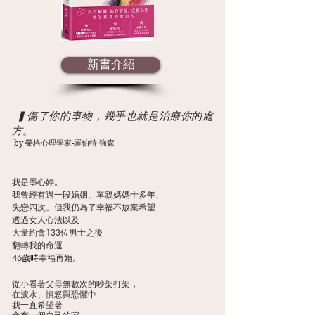
新書介紹
▍傷了你的事物，幾乎也就是治療你的處
方。
by 榮格心理學家-羅伯特‧強森
我是墨心婷。
我曾經有過一段婚姻、單親媽媽十多年、
失戀四次。但我仍為了幸福不放棄希望
透過女人心法以及
大量約會133位男士之後
翻轉我的命運
46
幸福再婚
。
歲時
從小看著父母無數次的吵架打架，
​在淚水、憤怒與恐懼中
我一直希望著