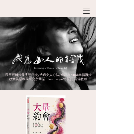
我曾經離婚又失戀四次, 透過女人心法, 成功在46歲幸福再婚
Rori Raye
認證關係教練
政大英語教學研究所畢業｜
™