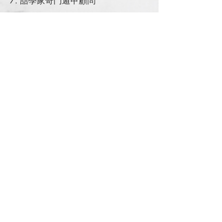
7. 喆學家奇門遁甲顧問
獲獎:
2016 全國公教美展攝影類-第二名
2015 Monochrome Awards – Two
Honorable Mentions in Abstract
Category, Amateur
授課：
1.成功婚戀實戰營
2.重燃婚姻愛火陪跑營
2.一對一私課
3.小班制工作坊
4.情緒導引