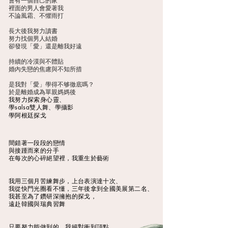
會有一個自己的家
裡面的男人會愛著我
不論風霜、不懼雨打
長大後我努力讀書
努力找個男人結婚
卻發現「愛」還是離我好遠
持續的冷漠與不體貼
婚內失戀的焦慮與不知所措
是我對「愛」學得不够徹底嗎？
​於是離婚成為單親媽媽後
我努力探索身心靈、
學salsa雙人舞、學攝影
學阿根廷探戈
間錯著一段段的戀情
與接踵而來的分手
在每次的心碎絕望裡，我重生於藝術
我用三個月苦練舞步，上台表演達十次、
我從快門光圈看不懂，三年後拿到全國美展第二名、
我甚至為了鑽研深擁抱的探戈，
遠赴韓國與瑞典習舞
只要努力能做到的，我絕對衝到頂點