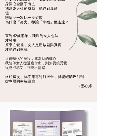
​身與心全豁了出去
我以為這樣的成就，能遇到真愛
但
戀情竟一次比一次短暫​
為什麼「努力
」
卻讓「幸福
」
更遙遠
？
直到42歲那年，我遇到女人心法
才發現
​原來在愛裡，女人是用放鬆與真實
才能遇到幸福
這份轉化的歷程，成為我的核心：
我陪伴女人從過度付出，到無畏接受愛；
從壓抑感受，到說出情緒。
終於這次，妳不用再討好求全，就能輕鬆吸引到
妳專屬的幸福歸宿
​～墨心婷