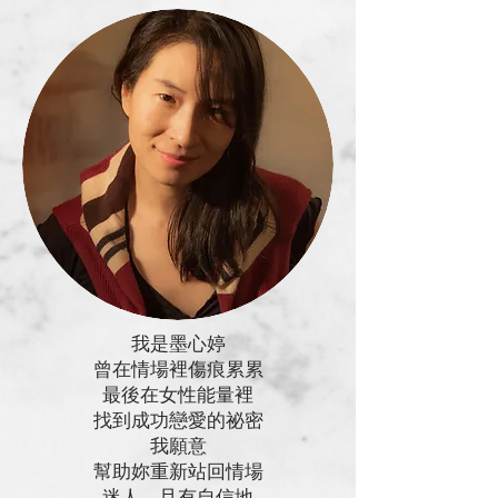
我是墨心婷
曾在情場裡傷痕累累
最後在女性能量裡
找到成功戀愛的祕密
我願意
幫助妳重新站回情場
迷人，且有自信地