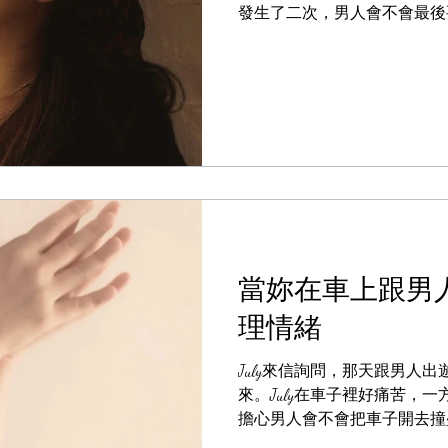
發生了二次，男人會不會最後
當妳在車上跟男
理情緒
July來信詢問，那天跟男人
來。July在車子裡好痛苦，
擔心男人會不會把車子開去撞壁
憋著，她自己也快自爆了！ 