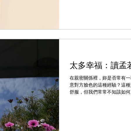
理！
太多幸福：讀孟
在親密關係裡，妳是否常有一
意對方臉色的這種經驗？這種
舒服，但我們常常不知該如何