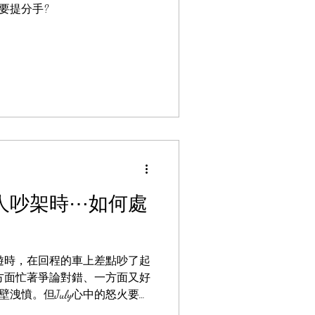
要提分手?
人吵架時⋯如何處
出遊時，在回程的車上差點吵了起
一方面忙著爭論對錯、一方面又好
洩憤。但July心中的怒火要她
她想知道這種情況下，能怎麼處